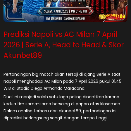
Prediksi Napoli vs AC Milan 7 April
2026 | Serie A, Head to Head & Skor
Akunbet89
Pertandingan big match akan tersaji di ajang Serie A saat
Napoli menghadapi AC Milan
pada
7 April 2026 pukul 01.45
WIB
di Stadio Diego Armando Maradona.
Duel ini menjadi salah satu laga paling dinantikan karena
kedua tim sama-sama bersaing di papan atas klasemen.
Dalam analisa terbaru dari
akunbet89
, pertandingan ini
diprediksi berlangsung sengit dengan tempo tinggi.