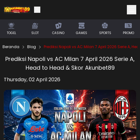
TOGEL
SLOT
CASINO
GAMES
SPORTS
PROMO
Beranda
Blog
Prediksi Napoli vs AC Milan 7 April 2026 Serie A, H
Prediksi Napoli vs AC Milan 7 April 2026 Serie A,
Head to Head & Skor Akunbet89
Thursday, 02 April 2026