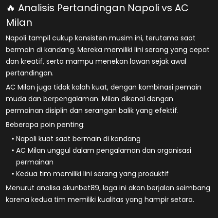
🔥 Analisis Pertandingan Napoli vs AC
Milan
Napoli
tampil cukup konsisten musim ini, terutama saat
bermain di kandang. Mereka memiliki lini serang yang cepat
dan kreatif, serta mampu menekan lawan sejak awal
pertandingan.
AC Milan
juga tidak kalah kuat, dengan kombinasi pemain
muda dan berpengalaman. Milan dikenal dengan
permainan disiplin dan serangan balik yang efektif.
Beberapa poin penting:
Napoli kuat saat bermain di kandang
AC Milan unggul dalam pengalaman dan organisasi
permainan
Kedua tim memiliki lini serang yang produktif
Menurut analisa
akunbet89
, laga ini akan berjalan seimbang
karena kedua tim memiliki kualitas yang hampir setara.