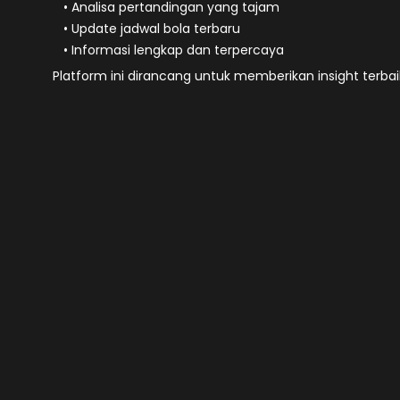
Analisa pertandingan yang tajam
Update jadwal bola terbaru
Informasi lengkap dan terpercaya
Platform ini dirancang untuk memberikan insight terbai