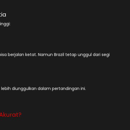
tia
inggi:
 berjalan ketat. Namun Brazil tetap unggul dari segi
t lebih diunggulkan dalam pertandingan ini.
 Akurat?